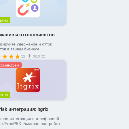
атно
жание и отток клиентов
зируйте удержание и отток
тов в вашем бизнесе
(2)
(91072)
комендуем
атно
risk интеграция: Itgrix
жная интеграция с телефонией
isk/FreePBX. Быстрая настройка за
 Стабильное решение - поставил и