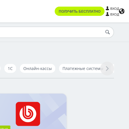
ВХОД
ПОЛУЧИТЬ БЕСПЛАТНО
ВХОД
1С
Онлайн-кассы
Платежные системы
Телефо
атно