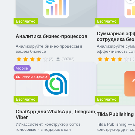
Бесплатно
Бесплатно
Суммарная эфф
Аналитика бизнес-процессов
сотрудника бе
Анализируйте бизнес-процессы в
Анализируйте сум
вашем бизнесе
эффективность со
(2)
(89702)
(1)
Mobile
Рекомендуем
Бесплатно
Бесплатно
ChatApp для WhatsApp, Telegram,
Tilda Publishin
Viber
ИИ-ассистент, конструктор ботов,
Tilda Publishing —
голосовые - в подарок к кан
конструктор для с
сайтов без програ