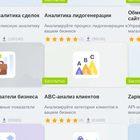
Обме
алитика сделок
Аналитика лидогенерации
сай
лексную аналитику
Анализируйте процесс лидогенерации в
Управ
вашем бизнесе
магаз
(100145)
(1)
(96030)
Бесплатно
Беспл
затели бизнеса
ABC-анализ клиентов
Zapi
вные показатели
Анализируйте категории клиентов в
API-к
вашем бизнесе
внеш
Zapie
(95085)
(4)
(91689)