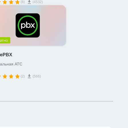
(8)
(4532)
. Тестовый период 1 неделя.
атно
nePBX
уальная АТС
(2)
(566)