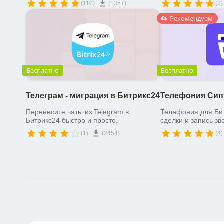
(110)
(1357)
(2)
Позволяет создава
сайты, лендинги, 
Рекомендуем
презентации, блоги
Бесплатно
Бесплатно
Телеграм - миграция в Битрикс24
Телефония Сип
Перенесите чаты из Telegram в
Телефония для Бит
Битрикс24 быстро и просто.
сделки и запись зв
(1)
(2454)
(4)