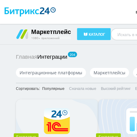
Готовые решения
23
HR-менеджмент
34
Документооборот
16
Маркетплейс
КАТАЛОГ
1080+ приложений
204
Интеграции
Главная
Интеграционные платформы
Маркетплейсы
Сортировать:
Популярные
Сначала новые
Высокий рейтинг
Бесплатно
Бесплатно