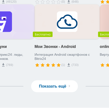
(49120)
(0)
(648)
ть многостраничные
забыл
интернет-магазины,
.
Бесплатно
Беспл
уни
Мои Звонки - Android
onli
рикс24: лиды,
Интеграция Android смартфонов с
Вирт
онков.
Bitrix24
(769)
(1)
(733)
Показать ещё