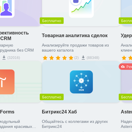
Бесплатно
Беспл
ективность
Товарная аналитика сделок
Удер
з CRM
марную
Анализируйте продажи товаров из
Анали
трудника без CRM
вашего каталога
клиен
(32016)
(2)
(88348)
Ре
Бесплатно
Беспл
g Forms
Битрикс24 Хаб
Aste
 модульный
Общайтесь с коллегами из других
Наде
оздания красивых
Битрикс24
Aster
ммирования.
день.