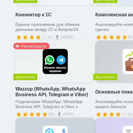
Коннектор к 1С
Комплексная ан
Единое приложение для обмена
Анализируйте комп
данными между 1С и Битрикс24
сделок
(1)
(45062)
(3)
Рекомендуем
Бесплатно
Бесплатно
Wazzup (WhatsApp, WhatsApp
Основные пока
Business API, Telegram и Viber)
Подключаем WhatsApp, WhatsApp
Анализируйте осно
Business API, Telegram и Viber к
вашего бизнеса
Битрикс24
(38)
(4567)
(3)