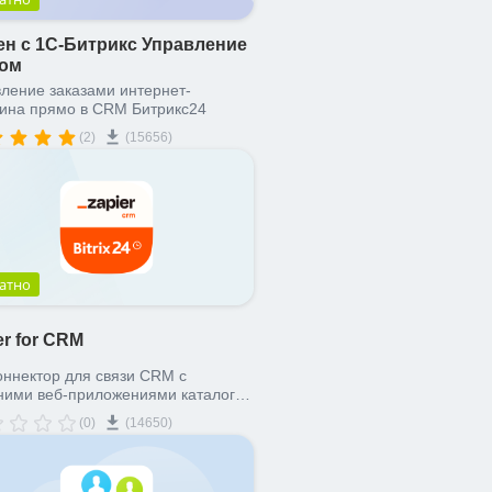
н с 1С-Битрикс Управление
том
ление заказами интернет-
ина прямо в CRM Битрикс24
(2)
(15656)
атно
er for CRM
оннектор для связи CRM с
ними веб-приложениями каталога
r
(0)
(14650)