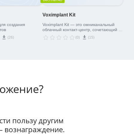
Voximplant Kit
для создания
Voximplant Kit — это омниканальный
тов
облачный контакт-центр, сочетающий в
себе ИИ технологии и умный IVR с
(26)
(0)
(15)
возможностью гибко настраивать
сценарии за считанные минуты в
редакторе без написания кода .
ложение?
ти пользу другим
— вознаграждение.