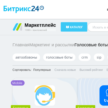
Готовые решения
23
HR-менеджмент
34
Документооборот
16
Маркетплейс
КАТАЛОГ
1080+ приложений
Голосовые боты
Главная
Маркетинг и рассылки
автообзвоны
голосовые боты
crm
sip
Сортировать:
Популярные
Сначала новые
Высокий рейтинг
Mobile
Бесплатно
Бесплатно