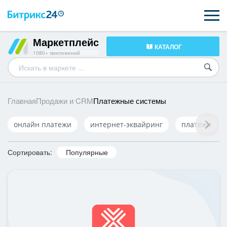
Маркетплейс
КАТАЛОГ
ВОЗМОЖНОСТИ
1080+ приложений
ЦЕНЫ
ИНТЕГРАЦИИ
Платежные системы
Главная
Продажи и CRM
ВНЕДРЕНИЕ
онлайн платежи
интернет-эквайринг
платежи
ПОДДЕРЖКА
Сортировать:
Популярные
ПОЛУЧИТЬ БЕСПЛАТНО
ВХОД
ВХОД