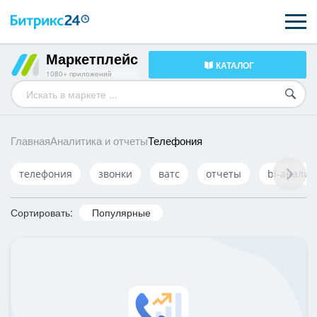
Маркетплейс
КАТАЛОГ
ВОЗМОЖНОСТИ
1080+ приложений
ЦЕНЫ
ИНТЕГРАЦИИ
Телефония
Главная
Аналитика и отчеты
ВНЕДРЕНИЕ
телефония
звонки
ватс
отчеты
bi-аналит
ПОДДЕРЖКА
Сортировать:
Популярные
ПОЛУЧИТЬ БЕСПЛАТНО
ВХОД
ВХОД