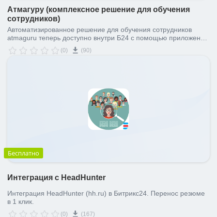
Атмагуру (комплексное решение для обучения
сотрудников)
Автоматизированное решение для обучения сотрудников
atmaguru теперь доступно внутри Б24 с помощью приложения
интеграции: быстрая адаптация, переобучение,
(0)
(90)
принудительное обновление знаний в головах, уведомления,
геймификация.
Бесплатно
Интеграция с HeadHunter
Интеграция HeadHunter (hh.ru) в Битрикс24. Перенос резюме
в 1 клик.
(0)
(167)