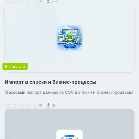
(0)
(12)
Бесплатно
Импорт в списки и бизнес-процессы
Массовый импорт данных из CSV в списки и бизнес-процессы!
(0)
(8)