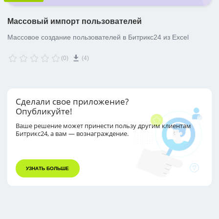
Массовый импорт пользователей
Массовое создание пользователей в Битрикс24 из Excel
(0)
(4)
Сделали свое приложение?
Опубликуйте!
Ваше решение может принести пользу другим
клиентам
Битрикс24, а вам — вознаграждение.
УЗНАТЬ БОЛЬШЕ