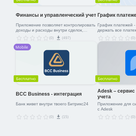
Финансы и управленческий учет
График платеж
Приложение позволяет контролировать
График платежей -
доходы и расходы внутри сделок,
держать все плате
компании в целом и выводить
для абсолютно лю
(0)
(497)
(0)
информацию для управленческих
отчетов.
Mobile
Бесплатно
Бесплатно
Adesk – сервис
BCC Business - интеграция
учета
Банк живет внутри твоего Битрикс24
Приложение для с
с Adesk
(0)
(15)
(0)