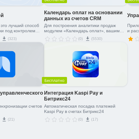
Календарь оплат на основании
ей
Упра
данных из счетов CRM
 это лучший способ
Для построения аналитики продаж
Прил
жи под контролем
модулем «Календарь оплат», вашим
и рас
бой компании
менеджерам по продажам не придётся
време
(323)
(0)
(5530)
заполнять никаких дополнительных
задач
полей. Вся аналитика строится на
основании уже имеющихся в CRM
данных – счетах.
Бесплатно
 управленческого
Интеграция Kaspi Pay и
Битрикс24
инхронизации счетов
Автоматическая посадка платежей
Kaspi Pay в счетах Битрикс24
(21)
(0)
(17)