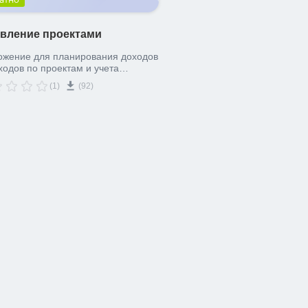
вление проектами
ожение для планирования доходов
ходов по проектам и учета
ни работы сотрудников над
(1)
(92)
ами.