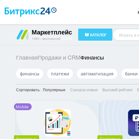
Готовые решения
23
HR-менеджмент
34
Документооборот
16
Маркетплейс
КАТАЛОГ
1080+ приложений
Финансы
Главная
Продажи и CRM
финансы
платежи
автоматизация
банки
Сортировать:
Популярные
Сначала новые
Высокий рейтинг
Mobile
Бесплатно
Бесплатно