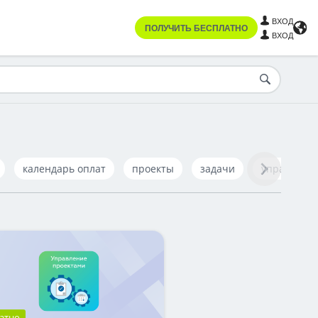
ВХОД
ПОЛУЧИТЬ БЕСПЛАТНО
ВХОД
календарь оплат
проекты
задачи
управлени
атно