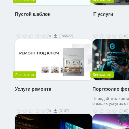
Пустой шаблон
IT услуги
(0)
(188622)
(0)
Бесплатно
Бесплатно
Услуги ремонта
Портфолио фо
Передайте клиент
о ваших услугах с
приятного сайта
(0)
(3107)
(0)