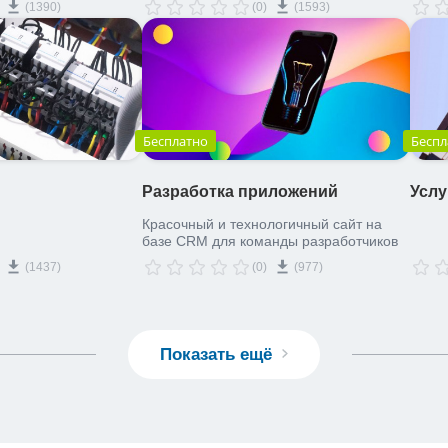
(1390)
(0)
(1593)
Бесплатно
Беспл
Разработка приложений
Услу
Красочный и технологичный сайт на
базе CRM для команды разработчиков
(1437)
(0)
(977)
Показать ещё