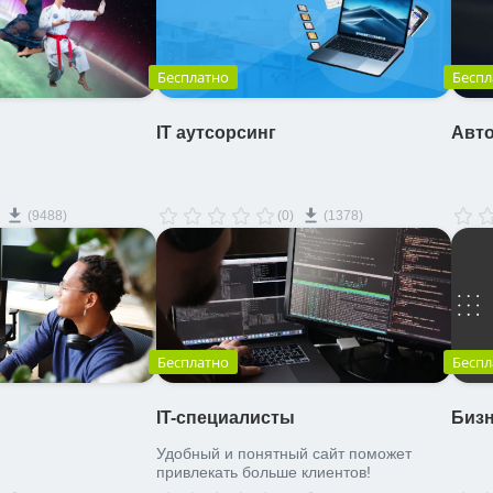
Бесплатно
Беспл
IT аутсорсинг
Авт
(9488)
(0)
(1378)
Бесплатно
Беспл
IT-специалисты
Бизн
Удобный и понятный сайт поможет
привлекать больше клиентов!