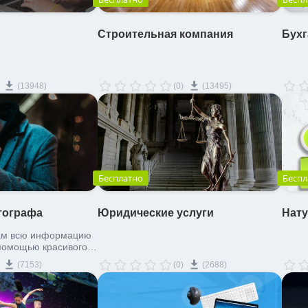
Строительная компания
Бухг
(13948)
(0)
(13495)
Бесплатно
Беспл
тографа
Юридические услуги
Нату
ам всю информацию
 помощью красивого и
(7153)
(0)
(2688)