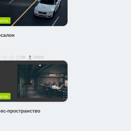
атно
осалон
(0)
(1825)
атно
ес-пространство