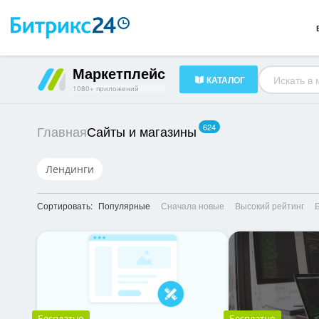
Готовые решения
23
HR-менеджмент
34
Документооборот
16
Маркетплейс
КАТАЛОГ
1080+ приложений
624
Сайты и магазины
Главная
Лендинги
Сортировать:
Популярные
Сначала новые
Высокий рейтинг
Бесплатно
Бесплатно