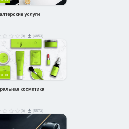
алтерские услуги
(0)
(4853)
атно
ральная косметика
(0)
(5573)