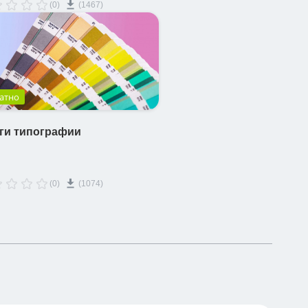
(0)
(1467)
атно
ги типографии
(0)
(1074)