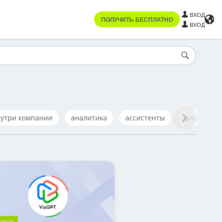
ВХОД
ПОЛУЧИТЬ БЕСПЛАТНО
ВХОД
нутри компании
аналитика
ассистенты
диаграмм
атно