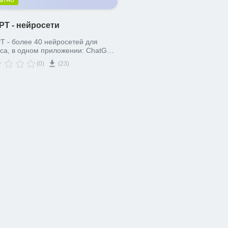
PT - нейросети
T - более 40 нейросетей для
са, в одном приложении: ChatGPT,
e, DeepSeek, GigaChat,
(0)
(23)
exGPT и другие