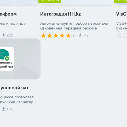
ue-форм
Интеграция HH.kz
VisG
ы и поля для
Автоматизируйте подбор персонала:
VisGP
мгновенная передача резюме
бизне
Claud
(23)
(2)
(42)
Yand
рупповой чат
роцесса позволяет
ическую отправку
привязанный к
(16)
ка, контакт,
ичные сообщения,
 чат с конкретным ID