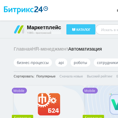
Готовые решения
23
HR-менеджмент
34
Документооборот
16
Маркетплейс
КАТАЛОГ
1080+ приложений
Автоматизация
Главная
HR-менеджмент
бизнес-процессы
api
роботы
сотрудники
Сортировать:
Популярные
Сначала новые
Высокий рейтинг
Mobile
Mobile
Бесплатно
Бесплатно