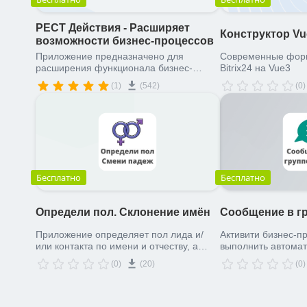
РЕСТ Действия - Расширяет
Конструктор V
возможности бизнес-процессов
Приложение предназначено для
Современные форм
расширения функционала бизнес-
Bitrix24 на Vue3
процессов и роботов за счёт обращения
(1)
(542)
(0)
к REST API Битрикс24.
Бесплатно
Бесплатно
Определи пол. Склонение имён
Сообщение в г
Приложение определяет пол лида и/
Активити бизнес-п
или контакта по имени и отчеству, а
выполнить автомат
также склоняет ФИО по падежам.
сообщения в чат, 
(0)
(20)
(0)
Возвращает результат в результат
сущности (лид, сдел
действия робот или бизнес-процесс.
компания) или в л
также отправляем в