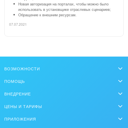
Новая авторизация на порталах, чтобы можно было
использовать в установщике отраслевых сценариев;
Обращение к внешним ресурсам.
07.07.2021
ВОЗМОЖНОСТИ
CRM
ПОМОЩЬ
Чат
Вопросы и ответы
ВНЕДРЕНИЕ
Совместная работа
Обучение
Заказать внедрение
Bitrix GPT
ЦЕНЫ И ТАРИФЫ
Вебинары
Партнеры
Сколько стоит?
Задачи и Проекты
Задать вопрос
ПРИЛОЖЕНИЯ
Стать партнером
Коробочная версия
Контакт-центр
Мобильное приложение