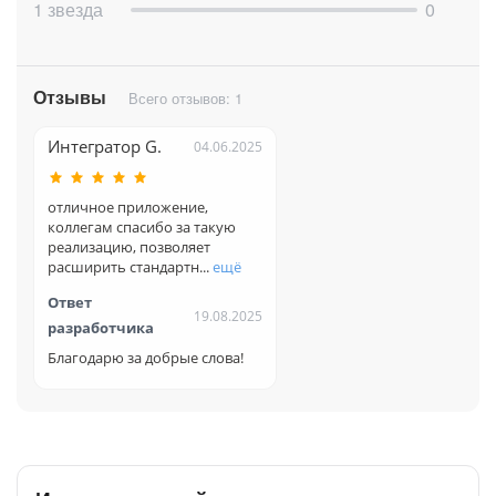
1 звезда
0
Приложение работает только на платных тарифах
Битрикс24 с подключённой подпиской Битрикс24.Маркет
Плюс.
Отзывы
Тариф
Активити
Пауза
Робот
Всего отзывов: 1
Базовый
-
-
+
Стандартный
-
-
+
Интегратор G.
04.06.2025
Профессиональный
+
+
+
"Коробка" 1С-Битрикс
+
+
+
отличное приложение,
Старт+
-
-
+
коллегам спасибо за такую
CRM+
-
-
+
реализацию, позволяет
Задачи+
-
-
+
расширить стандартн...
ещё
Команда
+
+
+
Ответ
Компания
+
+
+
19.08.2025
разработчика
Благодарю за добрые слова!