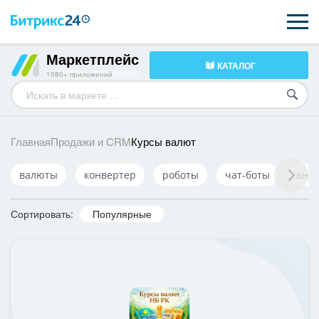
Маркетплейс
КАТАЛОГ
ВОЗМОЖНОСТИ
1080+ приложений
ЦЕНЫ
ИНТЕГРАЦИИ
Курсы валют
Главная
Продажи и CRM
ВНЕДРЕНИЕ
валюты
конвертер
роботы
чат-боты
вну
ПОДДЕРЖКА
Сортировать:
Популярные
ПОЛУЧИТЬ БЕСПЛАТНО
ВХОД
ВХОД