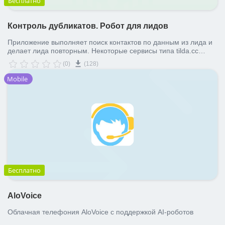
Бесплатно
Контроль дубликатов. Робот для лидов
Приложение выполняет поиск контактов по данным из лида и
делает лида повторным. Некоторые сервисы типа tilda.cc
(тильда), marquiz (марквиз) не контролируют дубликаты в
(0)
(128)
своей типовой интеграции. Мы поможем найти дубли в таких
случаях.
Mobile
Бесплатно
AloVoice
Облачная телефония AloVoice с поддержкой AI-роботов