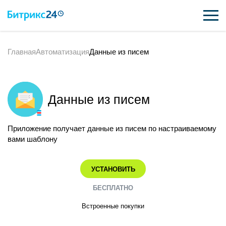
Главная
Автоматизация
Данные из писем
ВОЗМОЖНОСТИ
ЦЕНЫ
Данные из писем
ИНТЕГРАЦИИ
ВНЕДРЕНИЕ
Приложение получает данные из писем по настраиваемому
вами шаблону
ПОДДЕРЖКА
УСТАНОВИТЬ
ПОЛУЧИТЬ БЕСПЛАТНО
БЕСПЛАТНО
Встроенные покупки
ВХОД
ВХОД