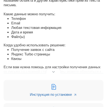
название объекта и другие характеристики прям из текста
письма.
Какие данные можно получить:
Телефон
Email
Любая текстовая информация
Дата и время
Файл(ы)
Когда удобно использовать решение:
Получение заявок с сайта
Яндекс Turbo страницы
Квизы
Если вам нужна помощь для настройки получения данных
из письма со сложной структурой, вы можете обратиться к
нам в
поддержку
.
Информация по
тарифам
.
* Тариф "Подписка Битрикс24 не действует на территории
Инструкция по установке
Казахстана.