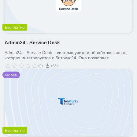
Бесплатно
Admin24 - Service Desk
Admin24 – Service Desk – система учета и обработки заявок,
которая интегрируется с Битрикс24. Она позволяет
оптимизировать клиентский сервис, управлять персоналом и
(0)
(63)
каналами связи. Программу можно адаптировать под задачи
компаний из любой отрасли.
Mobile
Бесплатно