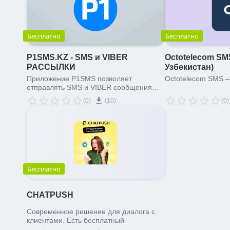
Бесплатно
Бесплатно
P1SMS.KZ - SMS и VIBER
Octotelecom S
РАССЫЛКИ
Узбекистан)
Приложение P1SMS позволяет
Octotelecom SMS —
отправлять SMS и VIBER сообщения
вашим клиентам или сотрудникам.
(0)
(10)
(0)
Бесплатно
CHATPUSH
Современное решение для диалога с
клиентами. Есть бесплатный