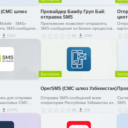
S (СМС шлюз
Провайдер Бамбу Груп Бай:
Отпр
отправка SMS
цент
Mobile - SMS»
Приложение позволяет отправлять
Отпра
лять SMS-сообщения
SMS-сообщения из бизнес-процессов,
карто
трикс24» через
CRM-роботов, модулей "CRM" и "CRM-
(101)
(0)
(160)
йдера «PLAY
маркетинг"
нтактам, компаниям,
нным за сделки прямо
с24. Возможна как
овых SMS-рассылок,
иночных сообщений, в
звольные номера.
Бесплатно
Беспл
OperSMS (СМС шлюз Узбекистан)
Про
ен для отправки
Отправка SMS-сообщений всем
Cистем
 массовых СМС
операторам Республики Узбекистан из
SMS
, клиентам или на
Битрикс24.
(1707)
(0)
(29)
ера.