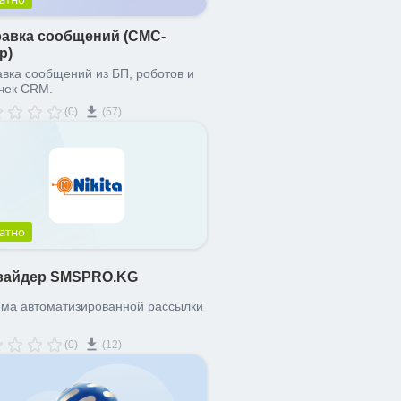
авка сообщений (СМС-
р)
вка сообщений из БП, роботов и
чек CRM.
(0)
(57)
атно
вайдер SMSPRO.KG
а автоматизированной рассылки
(0)
(12)