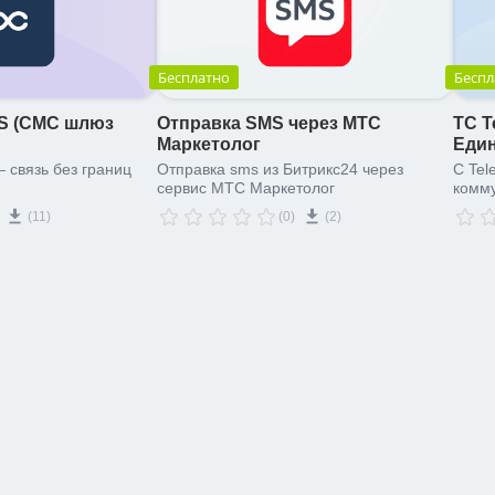
Бесплатно
Беспл
MS (СМС шлюз
Отправка SMS через МТС
TC T
Маркетолог
Еди
масс
 связь без границ
Отправка sms из Битрикс24 через
C Tel
сервис МТС Маркетолог
комм
(11)
(0)
(2)