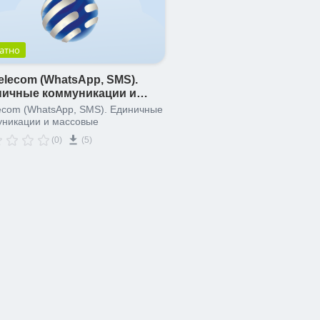
атно
elecom (WhatsApp, SMS).
ничные коммуникации и
овые рассылки.
ecom (WhatsApp, SMS). Единичные
уникации и массовые
(0)
(5)