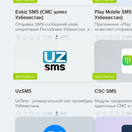
Eskiz SMS (СМС шлюз
Play Mobile SM
Узбекистан)
Узбекистан)
Отправка SMS-сообщений всем
Приложение «Play 
операторам Республики Узбекистан, а
позволяет отправ
также на международные номера из
из системы «1С-Би
(0)
(257)
(0)
Битрикс24.
сервис SMS-прова
MOBILE» лидам, ко
а также ответстве
из системы Битрик
организация масс
так и отправка од
том числе на прои
Бесплатно
Бесплатно
UzSMS
CSC SMS
UzSms - универсальный смс провайдер
Модуль предназнач
Узбекистана.
одиночных СМС и
рассылок компании
(0)
(67)
(0)
произвольные ном