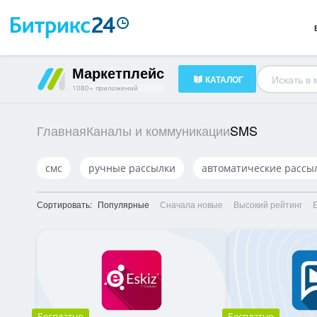
Готовые решения
23
HR-менеджмент
34
Документооборот
16
Маркетплейс
КАТАЛОГ
1080+ приложений
SMS
Главная
Каналы и коммуникации
смс
ручные рассылки
автоматические рассы
Сортировать:
Популярные
Сначала новые
Высокий рейтинг
Бесплатно
Бесплатно