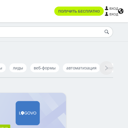
ВХОД
ПОЛУЧИТЬ БЕСПЛАТНО
ВХОД
ы
лиды
веб-формы
автоматизация
интеграц
атно