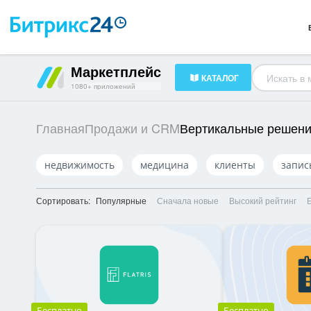
Готовые решения
23
HR-менеджмент
34
Документооборот
16
Маркетплейс
КАТАЛОГ
1080+ приложений
Вертикальные решен
Главная
Продажи и CRM
недвижимость
медицина
клиенты
запис
Сортировать:
Популярные
Сначала новые
Высокий рейтинг
Бесплатно
Бесплатно