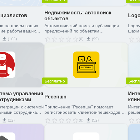
Недвижимость: автопоиск
ециалистов
Logo
объектов
ью на прием ваших
Автоматический поиск и публикация
Logov
ние работы ваших
предложений по объектам
шахма
недвижимости! Автоматизация работы
услов
(103)
(0)
(99)
риелтора!
лист.
Бесплатно
Беспл
стема управления
Инте
Ресепшн
отрудниками
кли
теграции с системой
Приложение "Ресепшн" помогает
Интег
ьными сотрудниками
регистрировать клиентов-пешеходов.
решен
Отлично подходит для работы
медиц
(22)
(0)
(52)
администратора / сотрудника
инфо
ресепшна.
Управ
Перед
пацие