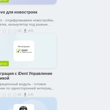
vo для новостроек
o - отцифровываем новостройки,
тка, калькулятор под разные
ия, онлайн бронь, квартирный
(0)
(63)
атно
грация с iDent Управление
никой
рационный модуль - готовое
ие по односторонней интеграции
инской стоматологической
(0)
(14)
рмационной системы iDent
ление клиникой и Битрикс24.
ача данных на портал о
нтах, записях на прием,