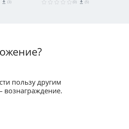
(3)
(0)
(5)
 и Битрикс24.
а портал о
х на прием,
и оказанных услугах
дов, сделок и
ых сквозной
повое решение с
гикой отработанное
ыта работы с
ложение?
ечена совместимость
дицина.Ready".
ти пользу другим
— вознаграждение.