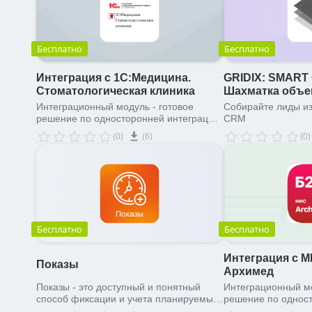
Бесплатно
Бесплатно
Интеграция с 1С:Медицина.
GRIDIX: SMART
Стоматологическая клиника
Шахматка объек
Интеграционный модуль - готовое
Собирайте лиды из
решение по односторонней интеграции
CRM
медицинской стоматологической
(0)
(6)
(0)
информационной системы
1С:Медицина. Стоматологическая
клиника и Битрикс24. Передача данных
на портал о пациентах, записях на
прием, стоимости приема и оказанных
услугах с автозакрытием лидов, сделок
и сохранением данных сквозной
аналитики. Это типовое решение с
Бесплатно
Бесплатно
фиксированной логикой отработанное
на базе нашего опыта работы с
Интеграция с М
клиниками. Обеспечена совместимость
Показы
Архимед
с готовой CRM "Медицина.Ready".
Показы - это доступный и понятный
Интеграционный мо
способ фиксации и учета планируемых
решение по однос
и проведенных показов в сделках, а
медицинской инф