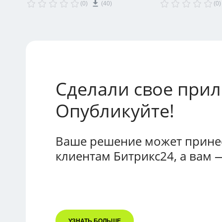
(0)
(40)
(0)
также планирования дежурств. Отлично
системы Archimed+
подходит для застройщиков, агентств
Передача данных н
недвижимости.
пациентах, запися
стоимости приема 
с автозакрытием ли
сохранением данн
аналитики. Это ти
фиксированной ло
на базе нашего оп
Сделали свое при
клиниками. Обесп
с готовой CRM "Ме
Опубликуйте!
Ваше решение может принес
клиентам Битрикс24, а вам 
УЗНАТЬ БОЛЬШЕ