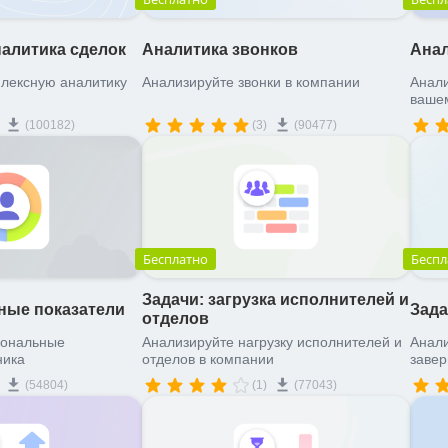
алитика сделок
Аналитика звонков
Анал
лексную аналитику
Анализируйте звонки в компании
Анали
ваше
(100182)
(3)
(90477)
Бесплатно
Беспл
Задачи: загрузка исполнителей и
ные показатели
Зада
отделов
сональные
Анализируйте нагрузку исполнителей и
Анали
ника
отделов в компании
заве
(54804)
(1)
(77043)