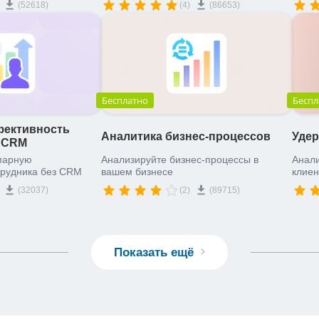
(52618)
(4)
(86653)
Бесплатно
Беспл
ективность
Аналитика бизнес-процессов
Удер
з CRM
марную
Анализируйте бизнес-процессы в
Анали
трудника без CRM
вашем бизнесе
клиен
(32037)
(2)
(89715)
Показать ещё