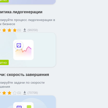
итика лидогенерации
зируйте процесс лидогенерации в
м бизнесе
(1)
(96058)
атно
чи: скорость завершения
зируйте задачи по скорости
ршения
(1)
(70708)