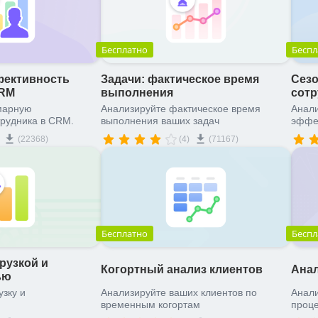
Бесплатно
Беспл
ективность
Задачи: фактическое время
Сезо
CRM
выполнения
сот
марную
Анализируйте фактическое время
Анали
рудника в CRM.
выполнения ваших задач
эффек
(22368)
(4)
(71167)
Бесплатно
Беспл
рузкой и
Когортный анализ клиентов
Анал
ью
узку и
Анализируйте ваших клиентов по
Анали
временным когортам
проц