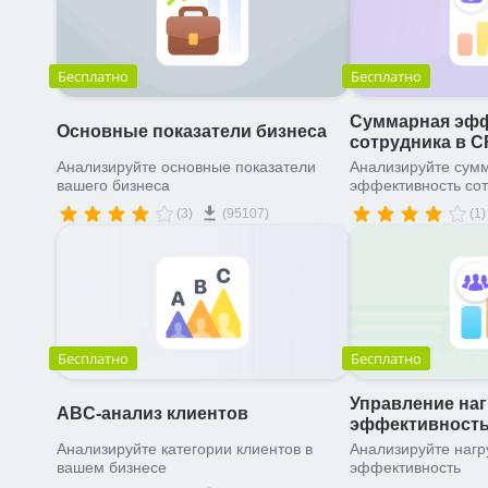
Бесплатно
Бесплатно
Суммарная эфф
Основные показатели бизнеса
сотрудника в 
Анализируйте основные показатели
Анализируйте сум
вашего бизнеса
эффективность сот
(3)
(95107)
(1)
Бесплатно
Бесплатно
Управление наг
ABC-анализ клиентов
эффективност
Анализируйте категории клиентов в
Анализируйте нагр
вашем бизнесе
эффективность