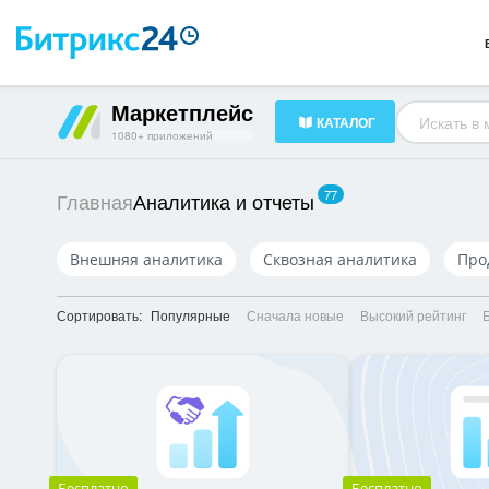
Готовые решения
23
HR-менеджмент
34
Документооборот
16
Маркетплейс
КАТАЛОГ
1080+ приложений
77
Аналитика и отчеты
Главная
Внешняя аналитика
Сквозная аналитика
Про
Сортировать:
Популярные
Сначала новые
Высокий рейтинг
Бесплатно
Бесплатно