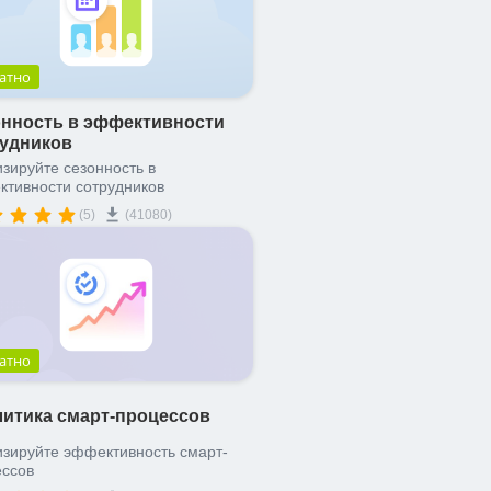
атно
нность в эффективности
рудников
зируйте сезонность в
тивности сотрудников
(5)
(41080)
атно
итика смарт-процессов
зируйте эффективность смарт-
ессов