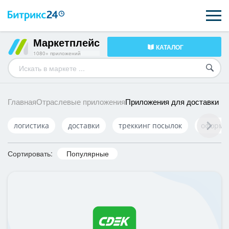
Маркетплейс
КАТАЛОГ
ВОЗМОЖНОСТИ
1080+ приложений
ЦЕНЫ
ИНТЕГРАЦИИ
Приложения для доставки
Главная
Отраслевые приложения
ВНЕДРЕНИЕ
логистика
доставки
треккинг посылок
оформл
ПОДДЕРЖКА
Сортировать:
Популярные
ПОЛУЧИТЬ БЕСПЛАТНО
ВХОД
ВХОД