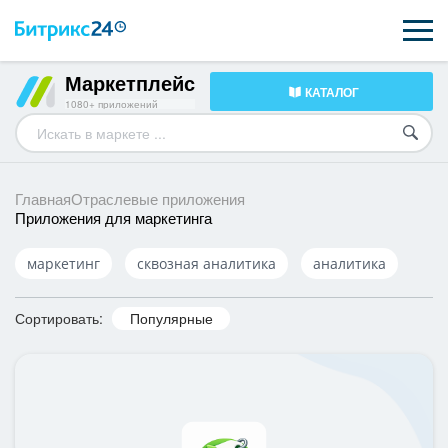
Маркетплейс
КАТАЛОГ
ВОЗМОЖНОСТИ
1080+ приложений
ЦЕНЫ
ИНТЕГРАЦИИ
Главная
Отраслевые приложения
Приложения для маркетинга
ВНЕДРЕНИЕ
маркетинг
сквозная аналитика
аналитика
ПОДДЕРЖКА
Сортировать:
Популярные
ПОЛУЧИТЬ БЕСПЛАТНО
ВХОД
ВХОД