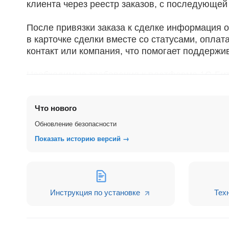
клиента через реестр заказов, с последующе
После привязки заказа к сделке информация о
в карточке сделки вместе со статусами, оплат
контакт или компания, что помогает поддержив
Необходимые требования к платформе 1С-Бит
Установленная версия модуля Магазин 20.
Корректно настроенная поддержка протоко
Что нового
Поддержка вывода страниц административн
Обновление безопасности
Более подробно о настройках и системных тр
Показать историю версий →
Частые вопросы
Как работать с заказами интернет-мага
Инструкция по установке
Тех
Заказы отображаются и управляются прямо в к
систему интернет-магазина.