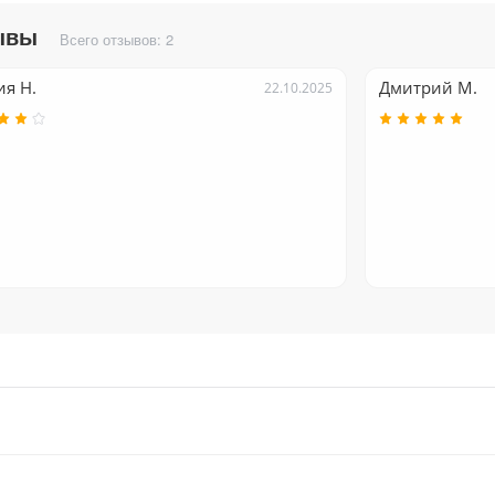
ывы
Всего отзывов: 2
 во время телефонного разговора с клиентом через
я Н.
Дмитрий М.
22.10.2025
ми заказами одного клиента?
аказов и синхронизировать их с Битрикс24.
 в CRM и создают связанный контакт или компанию
азов, а также информация об оплатах и отгрузках в