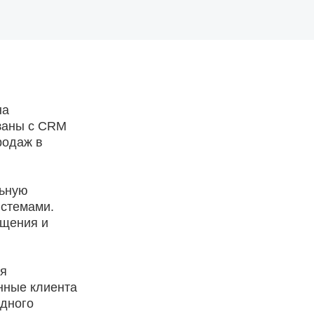
на
язаны с CRM
родаж в
льную
истемами.
ащения и
мя
анные клиента
одного