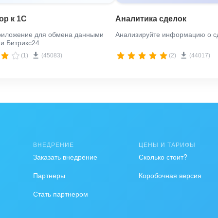
ор к 1С
Аналитика сделок
риложение для обмена данными
Анализируйте информацию о с
и Битрикс24
(1)
(45083)
(2)
(44017)
ВНЕДРЕНИЕ
ЦЕНЫ И ТАРИФЫ
Заказать внедрение
Сколько стоит?
Партнеры
Коробочная версия
Стать партнером