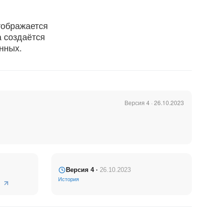
тображается
а создаётся
анных.
Версия 4 · 26.10.2023
риале
Версия 4 ·
26.10.2023
История
хода в