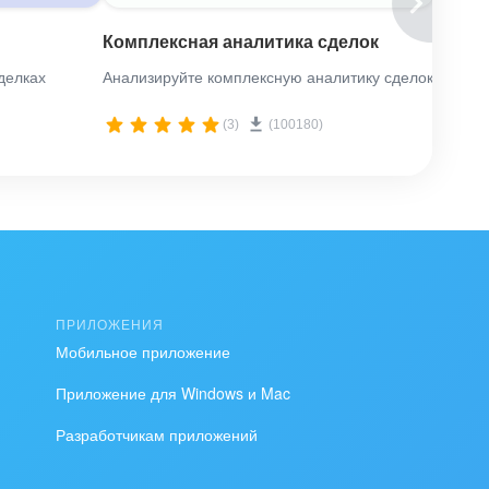
Комплексная аналитика сделок
Анали
делках
Анализируйте комплексную аналитику сделок
Анализ
(3)
(100180)
ПРИЛОЖЕНИЯ
Мобильное приложение
Приложение для Windows и Mac
Разработчикам приложений