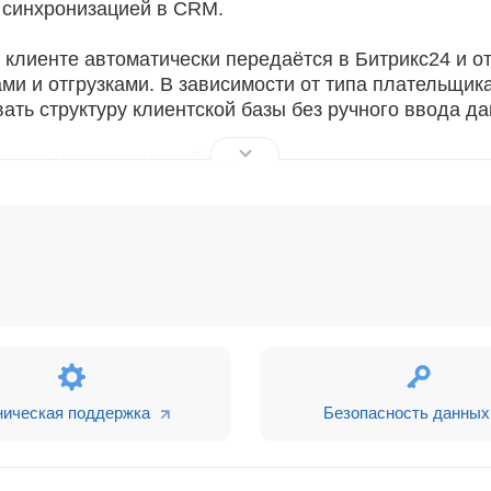
й синхронизацией в CRM.
 клиенте автоматически передаётся в Битрикс24 и о
ами и отгрузками. В зависимости от типа плательщик
ать структуру клиентской базы без ручного ввода д
рикс: Управление сайтом:
0.301 или более поздняя
ла https на сервере
ого раздела магазина в iframe.
ебованиях можно прочитать в
соответствующем мате
зина в CRM?
ническая поддержка
Безопасность данных
арточке сделки Битрикс24, без необходимости пере