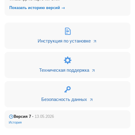
переписок в вашем телефоне. Без риска блокировки
Показать историю версий →
вашего номера за "серое" подключение
Удобный виджет для отправки шаблонного сообщения
из карточек CRM и быстрого звонка через WhatsApp
клиенту
Поддержка универсальных шорткодов для отправки
шаблонных сообщений из роботов, бизнес-процессов и
Инструкция по установке
виджета "Сообщения"
Робот "Автозакрытие диалога" позволяет
автоматически закрывать диалог в открытой линии из
нужной стадии сделки или лида.
CTWA трекер
для атрибуции конверсий
происходящих
Техническая поддержка
при переходе пользователя из рекламы (Facebook,
Instagram) в WhatsApp.
С тарифами на интеграцию можно ознакомиться на сайте
https://gulin.kz/price/
Безопасность данных
Версия 7 ·
13.05.2026
История