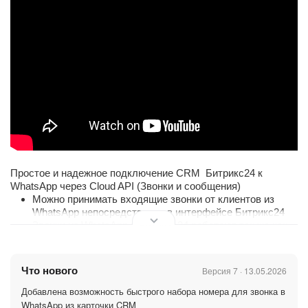
Простое и надежное подключение CRM Битрикс24 к
WhatsApp через Cloud API (Звонки и сообщения)
Можно принимать входящие звонки от клиентов из
WhatsApp непосредственно в интерфейсе Битрикс24
Звонки из WhatsApp в Битрикс24 работают так же как
любый другие SIP подключения
Компания Meta взимает дополнительную плату за
исходящие звонки. До 0,02$ за минуту
Что нового
Версия 7 · 13.05.2026
Можно писать первым шаблонным сообщением
Добавлена возможность быстрого набора номера для звонка в
Позволяет подключать приложение
WhatsApp Business
(Coexistence)
с сохранением аккаунта и истории
WhatsApp из карточки CRM