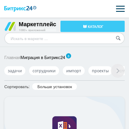
Маркетплейс
КАТАЛОГ
ВОЗМОЖНОСТИ
1080+ приложений
ЦЕНЫ
8
ИНТЕГРАЦИИ
Миграция в Битрикс24
Главная
ВНЕДРЕНИЕ
задачи
сотрудники
импорт
проекты
crm
ПОДДЕРЖКА
Сортировать:
Больше установок
ПОЛУЧИТЬ БЕСПЛАТНО
ВХОД
ВХОД