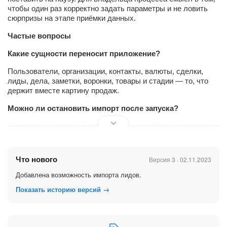
чтобы один раз корректно задать параметры и не ловить
сюрпризы на этапе приёмки данных.
Частые вопросы
Какие сущности переносит приложение?
Пользователи, организации, контакты, валюты, сделки,
лиды, дела, заметки, воронки, товары и стадии — то, что
держит вместе картину продаж.
Можно ли остановить импорт после запуска?
Нет: процесс доводится до завершения. Это снижает риск
«обрубленных» связей между объектами.
Нужно ли что‑то настроить перед стартом?
Что нового
Версия 3 · 02.11.2023
Да: параметры переноса задают правила соответствия и
Добавлена возможность импорта лидов.
качество данных на новом портале.
Показать историю версий →
Какой режим работы у импорта?
Фоновый, на больших базах может занять заметное время
— закладывайте окно, когда отдел не ждёт срочных правок