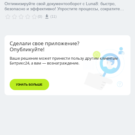
Оптимизируйте свой документооборот с Luna8: быстро,
безопасно и эффективно! Упростите процессы, сократите
время на обработку документов и минимизируйте риски с
(0)
(11)
помощью нашей интуитивно понятной платформы. Luna8
обеспечивает надежное хранение данных и легкий доступ к
информации в любое время. Доверьтесь современным
технологиям для повышения продуктивности вашей команды
Сделали свое приложение?
Опубликуйте!
Ваше решение может принести пользу другим
клиентам
Битрикс24, а вам — вознаграждение.
УЗНАТЬ БОЛЬШЕ