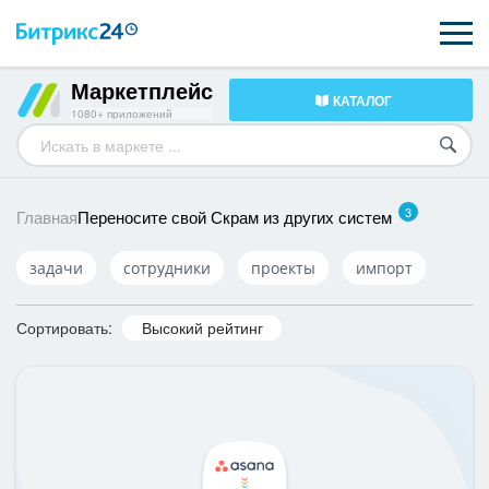
Маркетплейс
КАТАЛОГ
ВОЗМОЖНОСТИ
1080+ приложений
ЦЕНЫ
3
ИНТЕГРАЦИИ
Переносите свой Скрам из других систем
Главная
ВНЕДРЕНИЕ
задачи
сотрудники
проекты
импорт
ПОДДЕРЖКА
Сортировать:
Высокий рейтинг
ПОЛУЧИТЬ БЕСПЛАТНО
ВХОД
ВХОД