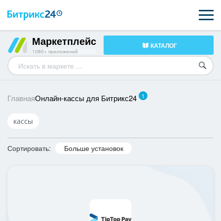
Маркетплейс
КАТАЛОГ
ВОЗМОЖНОСТИ
1080+ приложений
ЦЕНЫ
1
ИНТЕГРАЦИИ
Онлайн-кассы для Битрикс24
Главная
ВНЕДРЕНИЕ
кассы
ПОДДЕРЖКА
Сортировать:
Больше установок
ПОЛУЧИТЬ БЕСПЛАТНО
ВХОД
ВХОД