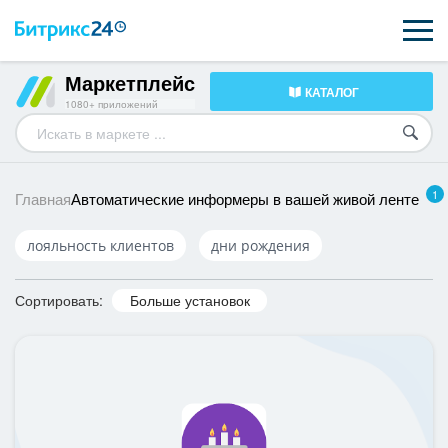
Маркетплейс
КАТАЛОГ
ВОЗМОЖНОСТИ
1080+ приложений
ЦЕНЫ
1
ИНТЕГРАЦИИ
Автоматические информеры в вашей живой ленте
Главная
ВНЕДРЕНИЕ
лояльность клиентов
дни рождения
ПОДДЕРЖКА
Сортировать:
Больше установок
ПОЛУЧИТЬ БЕСПЛАТНО
ВХОД
ВХОД