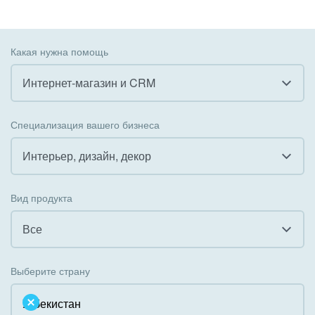
Какая нужна помощь
Интернет-магазин и CRM
Все
Специализация вашего бизнеса
Внедрение CRM
Интерьер, дизайн, декор
Внедрение КЭДО
Все
Вид продукта
Интеграция с 1С
Гостинично-ресторанный бизнес
Все
Организация задач и проектов
Государственные организации
Все
Внедрение Бизнес-процессов
Выберите страну
Коммунальные услуги, ЖКХ
Облачный Битрикс24
Системное администрирование
Некоммерческие, религиозные организации,