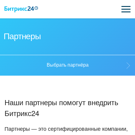
ВОЗМОЖНОСТИ
Партнеры
ЦЕНЫ
ИНТЕГРАЦИИ
Выбрать партнёра
ВНЕДРЕНИЕ
Выбрать партнёра
ПОДДЕРЖКА
Наши партнеры помогут внедрить
Стать партнёром
Битрикс24
ПОЛУЧИТЬ БЕСПЛАТНО
Кейсы партнеров
ВХОД
Партнеры — это сертифицированные компании,
ВХОД