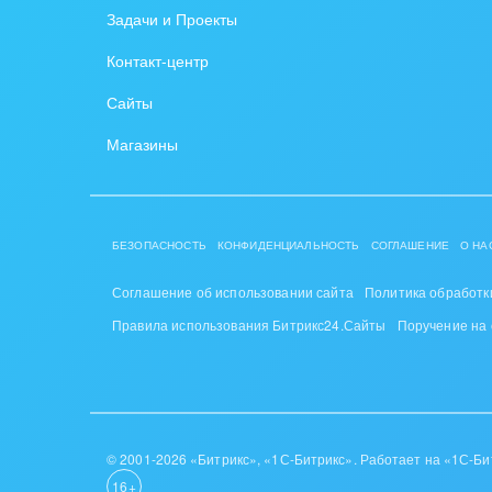
Задачи и Проекты
Крупные корпоративные
Охра
Контакт-центр
внедрения
Пром
Сайты
Внедрение для медицины
СМИ,
Магазины
Внедрение для
спра
гос.организаций
Стра
Внедрение онлайн-
БЕЗОПАСНОСТЬ
КОНФИДЕНЦИАЛЬНОСТЬ
СОГЛАШЕНИЕ
О НА
продаж
Строи
благ
Соглашение об использовании сайта
Политика обработк
Внедрение онлайн-офиса
Правила использования Битрикс24.Сайты
Поручение на
/ Интранета
Тран
авто
Труд
Красо
© 2001-2026 «Битрикс», «1С-Битрикс». Работает на «1С-Би
16+