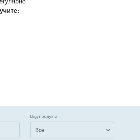
егулярно
учите:
Вид продукта
Все