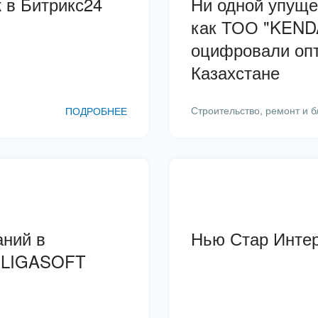
 в Битрикс24
Ни одной упуще
Государственные организации
как ТОО "KEND
оцифровали опт
Досуг, туризм и отдых
Казахстане
Изготовление памятников и
мемориальных комплексов
Строительство, ремонт и б
ПОДРОБНЕЕ
Инвестиционный бизнес
Интерьер, дизайн, декор
Коммунальные услуги, ЖКХ
Консалтинговые и управленческие услуги
аний в
Нью Стар Инте
 | LIGASOFT
Красота, фитнес, спорт
Культурные события, спорт, шоу-бизнес