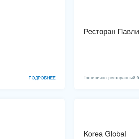
Общественно-политические организации
Охрана, безопасность
Ресторан Павл
Полиграфия
Промышленность
Ритуальные услуги
Рынки и торговля
Гостинично-ресторанный б
ПОДРОБНЕЕ
СМИ, издательства, справочники
Связь и телекоммуникации
Страхование
Строительство, ремонт и благоустройство
Korea Global