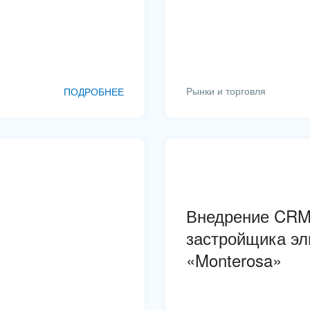
Транспорт, авиация, автобизнес
Трудоустройство
Финансы, бухгалтерия, банки
Рынки и торговля
ПОДРОБНЕЕ
Химия и нефтехимия
Электроэнергетика
Ювелирное дело
Юриспруденция
Внедрение CRM
застройщика э
«Monterosa»