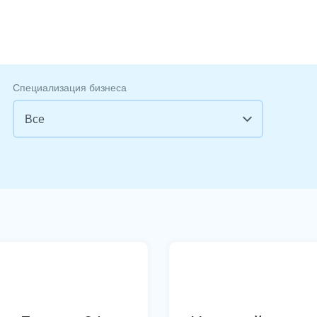
Специализация бизнеса
Все
Все
PR, маркетинг, реклама
АПК и пищевая промышленность
Выставки, семинары, конференции
Горнодобывающая отрасль
Гостинично-ресторанный бизнес