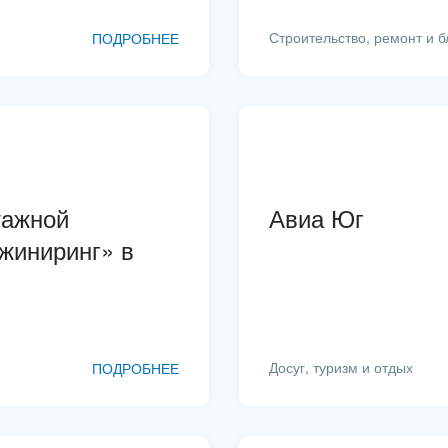
Логистика
Строительство, ремонт и б
ПОДРОБНЕЕ
Мебель, лес, деревообработка
Медицина и фармацевтика
Металлургия
Мода, одежда, аксессуары, стиль
тажной
Авиа Юг
Недвижимость, риэлтерские компании
жиниринг» в
Некоммерческие, религиозные
организации, Благотворительность
Нефть, газ
Досуг, туризм и отдых
ПОДРОБНЕЕ
Оборудование, техника
Образование, наука