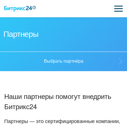
ВОЗМОЖНОСТИ
Партнеры
ЦЕНЫ
ИНТЕГРАЦИИ
Выбрать партнёра
ВНЕДРЕНИЕ
Выбрать партнёра
ПОДДЕРЖКА
Наши партнеры помогут внедрить
Стать партнёром
Битрикс24
ПОЛУЧИТЬ БЕСПЛАТНО
Кейсы партнеров
ВХОД
Партнеры — это сертифицированные компании,
ВХОД