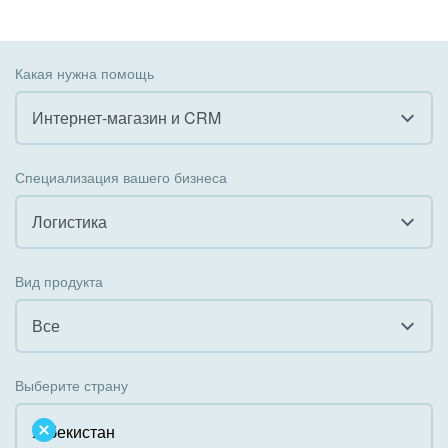
Какая нужна помощь
Интернет-магазин и CRM
Все
Специализация вашего бизнеса
Внедрение CRM
Логистика
Внедрение КЭДО
Все
Вид продукта
Интеграция с 1С
Гостинично-ресторанный бизнес
Все
Организация задач и проектов
Государственные организации
Все
Внедрение Бизнес-процессов
Выберите страну
Коммунальные услуги, ЖКХ
Облачный Битрикс24
Системное администрирование
Некоммерческие, религиозные организации,