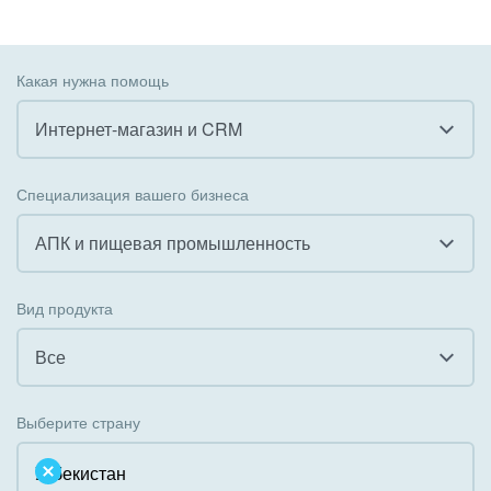
Какая нужна помощь
Интернет-магазин и CRM
Все
Специализация вашего бизнеса
Внедрение CRM
АПК и пищевая промышленность
Внедрение КЭДО
Все
Вид продукта
Интеграция с 1С
Гостинично-ресторанный бизнес
Все
Организация задач и проектов
Государственные организации
Все
Внедрение Бизнес-процессов
Выберите страну
Коммунальные услуги, ЖКХ
Облачный Битрикс24
Системное администрирование
Некоммерческие, религиозные организации,