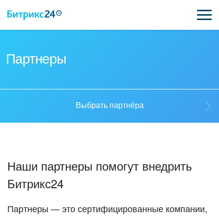
ВОЗМОЖНОСТИ
Партнеры
ЦЕНЫ
ИНТЕГРАЦИИ
Выбрать партнёра
ВНЕДРЕНИЕ
Выбрать партнёра
ПОДДЕРЖКА
Наши партнеры помогут внедрить
Стать партнёром
Битрикс24
ПОЛУЧИТЬ БЕСПЛАТНО
Кейсы партнеров
ВХОД
Партнеры — это сертифицированные компании,
ВХОД