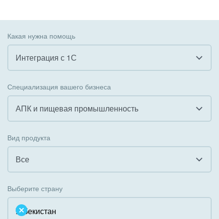
Какая нужна помощь
Интеграция с 1С
Все
Специализация вашего бизнеса
Внедрение CRM
АПК и пищевая промышленность
Внедрение КЭДО
Все
Вид продукта
Интеграция с 1С
Гостинично-ресторанный бизнес
Все
Организация задач и проектов
Государственные организации
Все
Внедрение Бизнес-процессов
Выберите страну
Коммунальные услуги, ЖКХ
Облачный Битрикс24
Системное администрирование
Некоммерческие, религиозные организации,