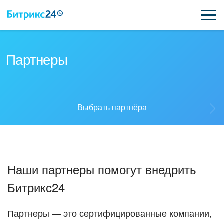
ВОЗМОЖНОСТИ
Партнеры
ЦЕНЫ
ИНТЕГРАЦИИ
Выбрать партнёра
ВНЕДРЕНИЕ
Выбрать партнёра
ПОДДЕРЖКА
Наши партнеры помогут внедрить
Стать партнёром
Битрикс24
ПОЛУЧИТЬ БЕСПЛАТНО
Кейсы партнеров
ВХОД
Партнеры — это сертифицированные компании,
ВХОД