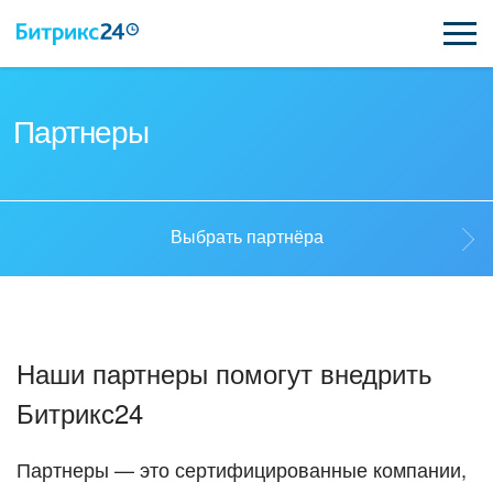
ВОЗМОЖНОСТИ
Партнеры
ЦЕНЫ
ИНТЕГРАЦИИ
Выбрать партнёра
ВНЕДРЕНИЕ
Выбрать партнёра
ПОДДЕРЖКА
Наши партнеры помогут внедрить
Стать партнёром
Битрикс24
ПОЛУЧИТЬ БЕСПЛАТНО
Кейсы партнеров
ВХОД
Партнеры — это сертифицированные компании,
ВХОД