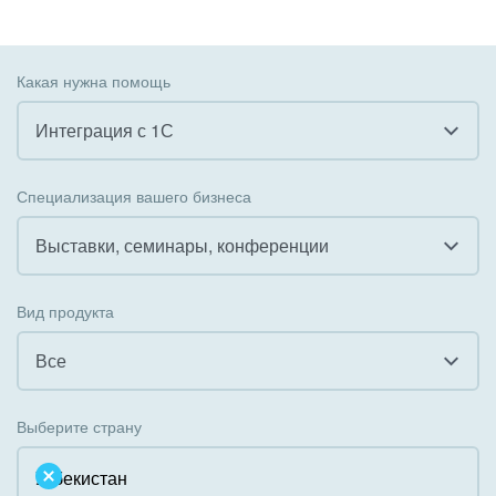
Какая нужна помощь
Интеграция с 1С
Все
Специализация вашего бизнеса
Внедрение CRM
Выставки, семинары, конференции
Внедрение КЭДО
Все
Вид продукта
Интеграция с 1С
Гостинично-ресторанный бизнес
Все
Организация задач и проектов
Государственные организации
Все
Внедрение Бизнес-процессов
Выберите страну
Коммунальные услуги, ЖКХ
Облачный Битрикс24
Системное администрирование
Некоммерческие, религиозные организации,