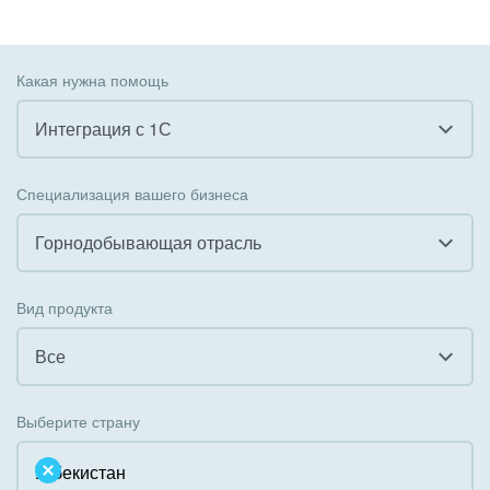
Какая нужна помощь
Интеграция с 1С
Все
Специализация вашего бизнеса
Внедрение CRM
Горнодобывающая отрасль
Внедрение КЭДО
Все
Вид продукта
Интеграция с 1С
Гостинично-ресторанный бизнес
Все
Организация задач и проектов
Государственные организации
Все
Внедрение Бизнес-процессов
Выберите страну
Коммунальные услуги, ЖКХ
Облачный Битрикс24
Системное администрирование
Некоммерческие, религиозные организации,