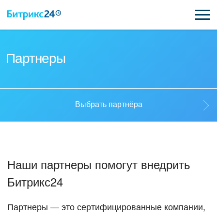
ВОЗМОЖНОСТИ
Партнеры
ЦЕНЫ
ИНТЕГРАЦИИ
Выбрать партнёра
ВНЕДРЕНИЕ
Выбрать партнёра
ПОДДЕРЖКА
Наши партнеры помогут внедрить
Стать партнёром
Битрикс24
ПОЛУЧИТЬ БЕСПЛАТНО
Кейсы партнеров
ВХОД
Партнеры — это сертифицированные компании,
ВХОД