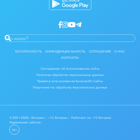
IT, Интернет
Консалтинговые и управленческие услуги
Культурные события, спорт, шоу-бизнес
Логистика
БЕЗОПАСНОСТЬ
КОНФИДЕНЦИАЛЬНОСТЬ
СОГЛАШЕНИЕ
О НАС
КОНТАКТЫ
Мебель, лес, деревообработка
Соглашение об использовании сайта
Политика обработки персональных данных
Медицина и фармацевтика
Правила использования Битрикс24.Сайты
Поручение на обработку персональных данных
Металлургия
Мода, одежда, аксессуары, стиль
Нефть, газ
© 2001-2026 «Битрикс», «1С-Битрикс». Работает на «1С-Битрикс:
Управление сайтом»
16+
Оборудование, техника