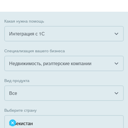
Какая нужна помощь
Интеграция с 1С
Все
Специализация вашего бизнеса
Внедрение CRM
Недвижимость, риэлтерские компании
Внедрение КЭДО
Все
Вид продукта
Интеграция с 1С
Гостинично-ресторанный бизнес
Все
Организация задач и проектов
Государственные организации
Все
Внедрение Бизнес-процессов
Выберите страну
Коммунальные услуги, ЖКХ
Облачный Битрикс24
Системное администрирование
Некоммерческие, религиозные организации,