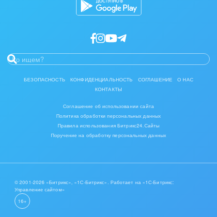
IT, Интернет
Консалтинговые и управленческие услуги
Культурные события, спорт, шоу-бизнес
Логистика
БЕЗОПАСНОСТЬ
КОНФИДЕНЦИАЛЬНОСТЬ
СОГЛАШЕНИЕ
О НАС
КОНТАКТЫ
Мебель, лес, деревообработка
Соглашение об использовании сайта
Политика обработки персональных данных
Медицина и фармацевтика
Правила использования Битрикс24.Сайты
Поручение на обработку персональных данных
Металлургия
Мода, одежда, аксессуары, стиль
Нефть, газ
© 2001-2026 «Битрикс», «1С-Битрикс». Работает на «1С-Битрикс:
Управление сайтом»
16+
Оборудование, техника