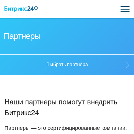
ВОЗМОЖНОСТИ
Партнеры
ЦЕНЫ
ИНТЕГРАЦИИ
Выбрать партнёра
ВНЕДРЕНИЕ
Выбрать партнёра
ПОДДЕРЖКА
Наши партнеры помогут внедрить
Стать партнёром
Битрикс24
ПОЛУЧИТЬ БЕСПЛАТНО
Кейсы партнеров
ВХОД
Партнеры — это сертифицированные компании,
ВХОД