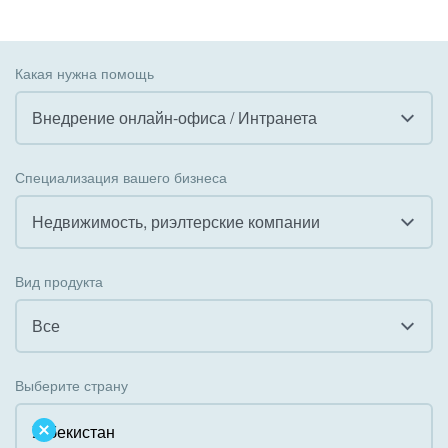
Какая нужна помощь
Внедрение онлайн-офиса / Интранета
Все
Специализация вашего бизнеса
Внедрение CRM
Недвижимость, риэлтерские компании
Внедрение КЭДО
Все
Вид продукта
Интеграция с 1С
Гостинично-ресторанный бизнес
Все
Организация задач и проектов
Государственные организации
Все
Внедрение Бизнес-процессов
Выберите страну
Коммунальные услуги, ЖКХ
Облачный Битрикс24
Системное администрирование
Некоммерческие, религиозные организации,