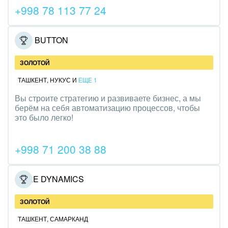
Трудоустройство
+998 78 113 77 24
Красота, фитнес, спорт
RED BUTTON
PR, маркетинг, реклама,
ЗОЛОТОЙ
АПК и пищевая промышленность
ТАШКЕНТ
,
НУКУС
И
ЕЩЕ 1
Выставки, семинары, конференции
Вы строите стратегию и развиваете бизнес, а мы
берём на себя автоматизацию процессов, чтобы
это было легко!
Горнодобывающая отрасль
Досуг, туризм и отдых
+998 71 200 38 88
Изготовление памятников и мемориальных
комплексов
CORE DYNAMICS
Инвестиционный бизнес
ЗОЛОТОЙ
ТАШКЕНТ
Интерьер, дизайн, декор
,
САМАРКАНД