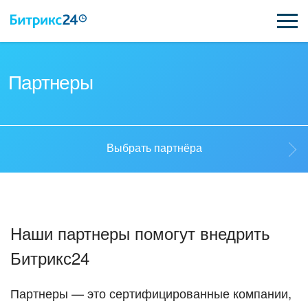
ВОЗМОЖНОСТИ
Партнеры
ЦЕНЫ
ИНТЕГРАЦИИ
Выбрать партнёра
ВНЕДРЕНИЕ
Выбрать партнёра
ПОДДЕРЖКА
Наши партнеры помогут внедрить
Стать партнёром
Битрикс24
ПОЛУЧИТЬ БЕСПЛАТНО
Кейсы партнеров
ВХОД
Партнеры — это сертифицированные компании,
ВХОД