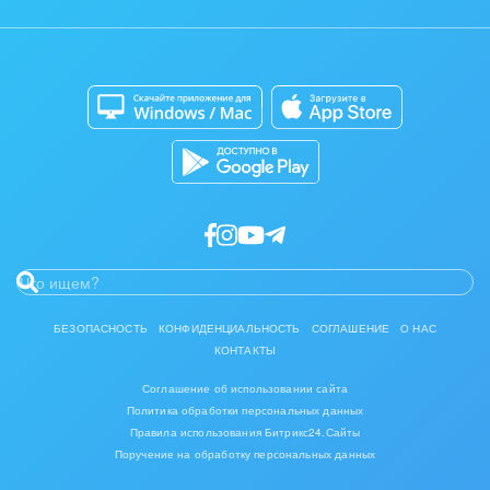
Контакт-центр
Мобильное приложение
Полиграфия
Сайты
Приложение для Windows и Mac
Ритуальные услуги
Магазины
Разработчикам приложений
Рынки и торговля
Связь и телекоммуникации
Финансы, бухгалтерия, банки
Химия и нефтехимия
Электроэнергетика
БЕЗОПАСНОСТЬ
КОНФИДЕНЦИАЛЬНОСТЬ
СОГЛАШЕНИЕ
О НАС
КОНТАКТЫ
Ювелирное дело
Соглашение об использовании сайта
Юриспруденция
Политика обработки персональных данных
Правила использования Битрикс24.Сайты
Поручение на обработку персональных данных