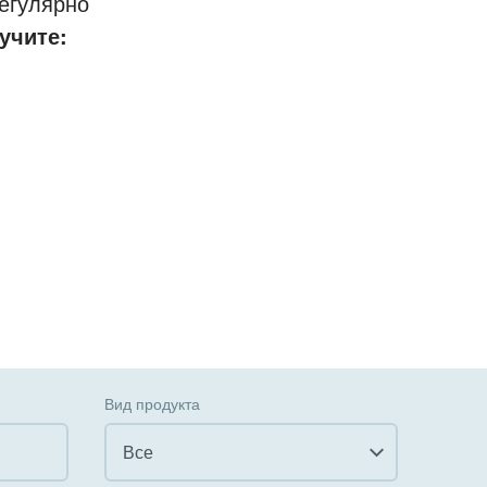
егулярно
учите:
Вид продукта
Все