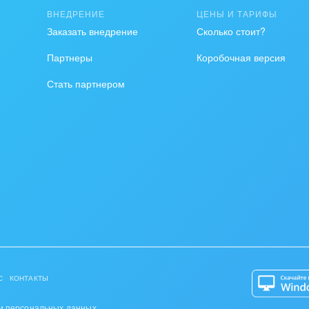
ВНЕДРЕНИЕ
ЦЕНЫ И ТАРИФЫ
на, безопасность
Заказать внедрение
Сколько стоит?
ышленность
Партнеры
Коробочная версия
Стать партнером
 издательства,
вочники
хование
тельство, ремонт и
оустройство
спорт, Авиация,
бизнес
оустройство
С
КОНТАКТЫ
та, фитнес, спорт
и персональных данных