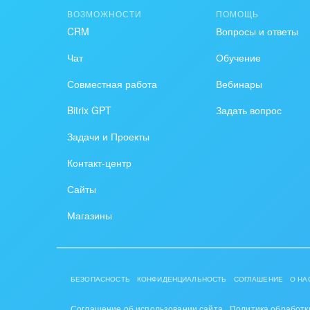
ВОЗМОЖНОСТИ
ПОМОЩЬ
Крупные корпоративные
Охра
CRM
Вопросы и ответы
внедрения
Пром
Чат
Обучение
Внедрение для медицины
Совместная работа
Вебинары
СМИ,
Внедрение для
спра
Bitrix GPT
Задать вопрос
гос.организаций
Стра
Задачи и Проекты
Внедрение онлайн-
Контакт-центр
продаж
Строи
благ
Сайты
Внедрение онлайн-офиса
/ Интранета
Тран
Магазины
авто
Труд
БЕЗОПАСНОСТЬ
КОНФИДЕНЦИАЛЬНОСТЬ
СОГЛАШЕНИЕ
О НА
Красо
Соглашение об использовании сайта
Политика обработк