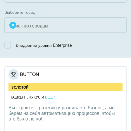
Коробочная версия
Благотворительность
Создание сайтов
Выберите город
Недвижимость, риэлтерские компании
Интернет-магазин и CRM
Образование, наука
Крупные корпоративные внедрения
Общественно-политические организации
Внедрение уровня Enterprise
Внедрение для медицины
Охрана, безопасность
Внедрение для гос.организаций
Промышленность
Внедрение онлайн-продаж
RED BUTTON
СМИ, издательства, справочники
Внедрение онлайн-офиса / Интранета
ЗОЛОТОЙ
Страхование
ТАШКЕНТ
,
НУКУС
И
ЕЩЕ 1
Вы строите стратегию и развиваете бизнес, а мы
Строительство, ремонт и благоустройство
берём на себя автоматизацию процессов, чтобы
это было легко!
Транспорт, Авиация, автобизнес