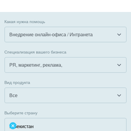
Какая нужна помощь
Внедрение онлайн-офиса / Интранета
Все
Специализация вашего бизнеса
Внедрение CRM
PR, маркетинг, реклама,
Внедрение КЭДО
Все
Вид продукта
Интеграция с 1С
Гостинично-ресторанный бизнес
Все
Организация задач и проектов
Государственные организации
Все
Внедрение Бизнес-процессов
Выберите страну
Коммунальные услуги, ЖКХ
Облачный Битрикс24
Системное администрирование
Некоммерческие, религиозные организации,