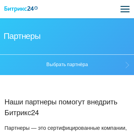
ВОЗМОЖНОСТИ
Партнеры
ЦЕНЫ
ИНТЕГРАЦИИ
Выбрать партнёра
ВНЕДРЕНИЕ
Выбрать партнёра
ПОДДЕРЖКА
Наши партнеры помогут внедрить
Стать партнёром
Битрикс24
ПОЛУЧИТЬ БЕСПЛАТНО
Кейсы партнеров
ВХОД
Партнеры — это сертифицированные компании,
ВХОД