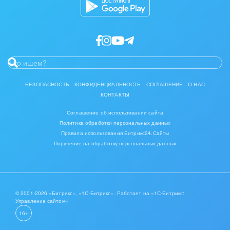
IT, Интернет
Консалтинговые и управленческие услуги
Культурные события, спорт, шоу-бизнес
Логистика
БЕЗОПАСНОСТЬ
КОНФИДЕНЦИАЛЬНОСТЬ
СОГЛАШЕНИЕ
О НАС
КОНТАКТЫ
Мебель, лес, деревообработка
Соглашение об использовании сайта
Политика обработки персональных данных
Медицина и фармацевтика
Правила использования Битрикс24.Сайты
Поручение на обработку персональных данных
Металлургия
Мода, одежда, аксессуары, стиль
Нефть, газ
© 2001-2026 «Битрикс», «1С-Битрикс». Работает на «1С-Битрикс:
Управление сайтом»
16+
Оборудование, техника