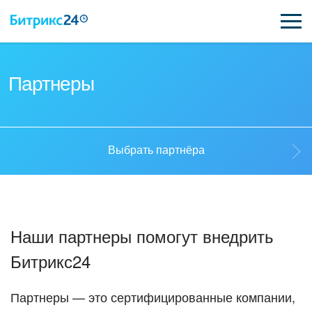
ВОЗМОЖНОСТИ
Партнеры
ЦЕНЫ
ИНТЕГРАЦИИ
Выбрать партнёра
ВНЕДРЕНИЕ
Выбрать партнёра
ПОДДЕРЖКА
Наши партнеры помогут внедрить
Стать партнёром
Битрикс24
ПОЛУЧИТЬ БЕСПЛАТНО
Кейсы партнеров
ВХОД
Партнеры — это сертифицированные компании,
ВХОД