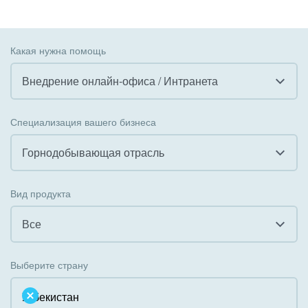
Какая нужна помощь
Внедрение онлайн-офиса / Интранета
Все
Специализация вашего бизнеса
Внедрение CRM
Горнодобывающая отрасль
Внедрение КЭДО
Все
Вид продукта
Интеграция с 1С
Гостинично-ресторанный бизнес
Все
Организация задач и проектов
Государственные организации
Все
Внедрение Бизнес-процессов
Выберите страну
Коммунальные услуги, ЖКХ
Облачный Битрикс24
Системное администрирование
Некоммерческие, религиозные организации,