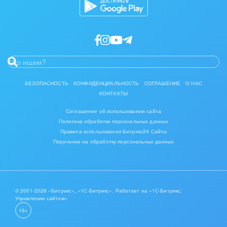
IT, Интернет
Консалтинговые и управленческие услуги
Культурные события, спорт, шоу-бизнес
Логистика
БЕЗОПАСНОСТЬ
КОНФИДЕНЦИАЛЬНОСТЬ
СОГЛАШЕНИЕ
О НАС
КОНТАКТЫ
Мебель, лес, деревообработка
Соглашение об использовании сайта
Политика обработки персональных данных
Медицина и фармацевтика
Правила использования Битрикс24.Сайты
Поручение на обработку персональных данных
Металлургия
Мода, одежда, аксессуары, стиль
Нефть, газ
© 2001-2026 «Битрикс», «1С-Битрикс». Работает на «1С-Битрикс:
Управление сайтом»
16+
Оборудование, техника