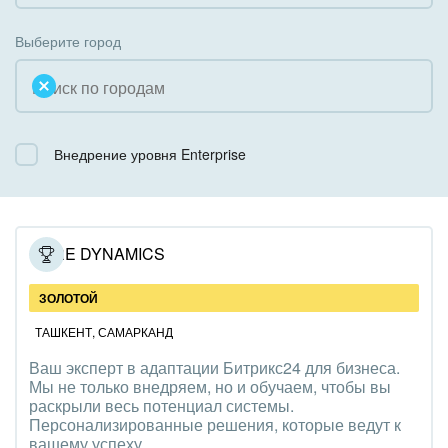
Коробочная версия
Благотворительность
Создание сайтов
Выберите город
Недвижимость, риэлтерские компании
Интернет-магазин и CRM
Образование, наука
Крупные корпоративные внедрения
Общественно-политические организации
Внедрение уровня Enterprise
Внедрение для медицины
Охрана, безопасность
Внедрение для гос.организаций
Промышленность
Внедрение онлайн-продаж
CORE DYNAMICS
СМИ, издательства, справочники
Внедрение онлайн-офиса / Интранета
ЗОЛОТОЙ
Страхование
ТАШКЕНТ
,
САМАРКАНД
Ваш эксперт в адаптации Битрикс24 для бизнеса.
Строительство, ремонт и благоустройство
Мы не только внедряем, но и обучаем, чтобы вы
раскрыли весь потенциал системы.
Транспорт, Авиация, автобизнес
Персонализированные решения, которые ведут к
вашему успеху.