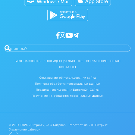
IT, Интернет
Консалтинговые и управленческие услуги
Культурные события, спорт, шоу-бизнес
Логистика
Мебель, лес, деревообработка
БЕЗОПАСНОСТЬ
КОНФИДЕНЦИАЛЬНОСТЬ
СОГЛАШЕНИЕ
О НАС
КОНТАКТЫ
Медицина и фармацевтика
Соглашение об использовании сайта
Политика обработки персональных данных
Металлургия
Правила использования Битрикс24.Сайты
Поручение на обработку персональных данных
Мода, одежда, аксессуары, стиль
Нефть, газ
© 2001-2026 «Битрикс», «1С-Битрикс». Работает на «1С-Битрикс:
Оборудование, техника
Управление сайтом»