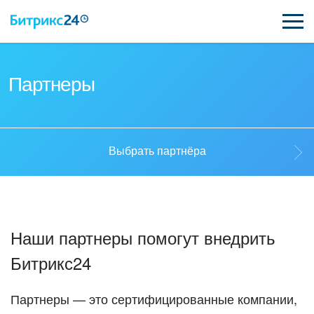
ВОЗМОЖНОСТИ
Партнеры
ЦЕНЫ
ИНТЕГРАЦИИ
Выбрать партнёра
ВНЕДРЕНИЕ
Выбрать партнёра
ПОДДЕРЖКА
Наши партнеры помогут внедрить
Стать партнёром
Битрикс24
ПОЛУЧИТЬ БЕСПЛАТНО
Кейсы партнеров
ВХОД
Партнеры — это сертифицированные компании,
ВХОД