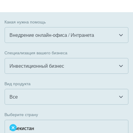
Какая нужна помощь
Внедрение онлайн-офиса / Интранета
Все
Специализация вашего бизнеса
Внедрение CRM
Инвестиционный бизнес
Внедрение КЭДО
Все
Вид продукта
Интеграция с 1С
Гостинично-ресторанный бизнес
Все
Организация задач и проектов
Государственные организации
Все
Внедрение Бизнес-процессов
Выберите страну
Коммунальные услуги, ЖКХ
Облачный Битрикс24
Системное администрирование
Некоммерческие, религиозные организации,