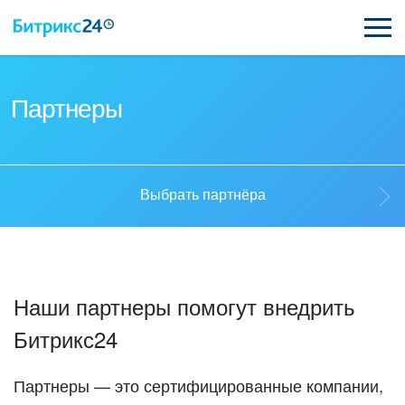
ВОЗМОЖНОСТИ
Партнеры
ЦЕНЫ
ИНТЕГРАЦИИ
Выбрать партнёра
ВНЕДРЕНИЕ
Выбрать партнёра
ПОДДЕРЖКА
Наши партнеры помогут внедрить
Стать партнёром
Битрикс24
ПОЛУЧИТЬ БЕСПЛАТНО
Кейсы партнеров
ВХОД
Партнеры — это сертифицированные компании,
ВХОД