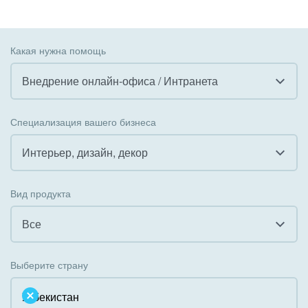
Какая нужна помощь
Внедрение онлайн-офиса / Интранета
Все
Специализация вашего бизнеса
Внедрение CRM
Интерьер, дизайн, декор
Внедрение КЭДО
Все
Вид продукта
Интеграция с 1С
Гостинично-ресторанный бизнес
Все
Организация задач и проектов
Государственные организации
Все
Внедрение Бизнес-процессов
Выберите страну
Коммунальные услуги, ЖКХ
Облачный Битрикс24
Системное администрирование
Некоммерческие, религиозные организации,