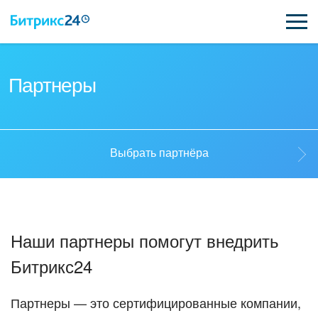
ВОЗМОЖНОСТИ
Партнеры
ЦЕНЫ
ИНТЕГРАЦИИ
Выбрать партнёра
ВНЕДРЕНИЕ
Выбрать партнёра
ПОДДЕРЖКА
Наши партнеры помогут внедрить
Стать партнёром
Битрикс24
ПОЛУЧИТЬ БЕСПЛАТНО
Кейсы партнеров
ВХОД
Партнеры — это сертифицированные компании,
ВХОД