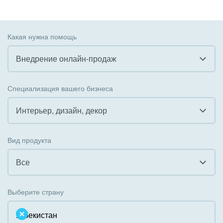
Какая нужна помощь
Внедрение онлайн-продаж
Все
Специализация вашего бизнеса
Внедрение CRM
Интерьер, дизайн, декор
Внедрение КЭДО
Все
Вид продукта
Интеграция с 1С
Гостинично-ресторанный бизнес
Все
Организация задач и проектов
Государственные организации
Все
Внедрение Бизнес-процессов
Выберите страну
Коммунальные услуги, ЖКХ
Облачный Битрикс24
Системное администрирование
Некоммерческие, религиозные организации,