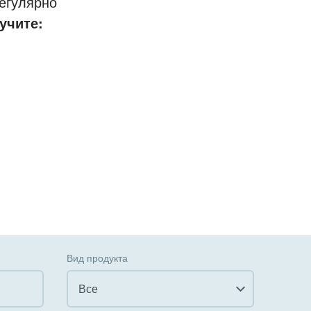
егулярно
учите:
Вид продукта
Все