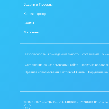
Задачи и Проекты
Крупные корпоративные
Охра
Контакт-центр
внедрения
Пром
Сайты
Внедрение для медицины
СМИ,
Магазины
Внедрение для
спра
гос.организаций
Стра
Внедрение онлайн-
БЕЗОПАСНОСТЬ
КОНФИДЕНЦИАЛЬНОСТЬ
СОГЛАШЕНИЕ
О НА
продаж
Строи
благ
Соглашение об использовании сайта
Политика обработк
Внедрение онлайн-офиса
Правила использования Битрикс24.Сайты
Поручение на
/ Интранета
Тран
авто
Труд
Красо
© 2001-2026 «Битрикс», «1С-Битрикс». Работает на «1С-Би
16+