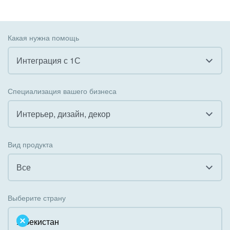
Какая нужна помощь
Интеграция с 1С
Все
Специализация вашего бизнеса
Внедрение CRM
Интерьер, дизайн, декор
Внедрение КЭДО
Все
Вид продукта
Интеграция с 1С
Гостинично-ресторанный бизнес
Все
Организация задач и проектов
Государственные организации
Все
Внедрение Бизнес-процессов
Выберите страну
Коммунальные услуги, ЖКХ
Облачный Битрикс24
Системное администрирование
Некоммерческие, религиозные организации,