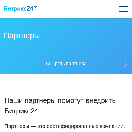
ВОЗМОЖНОСТИ
Партнеры
ЦЕНЫ
ИНТЕГРАЦИИ
Выбрать партнёра
ВНЕДРЕНИЕ
Выбрать партнёра
ПОДДЕРЖКА
Наши партнеры помогут внедрить
Стать партнёром
Битрикс24
ПОЛУЧИТЬ БЕСПЛАТНО
Кейсы партнеров
ВХОД
Партнеры — это сертифицированные компании,
ВХОД