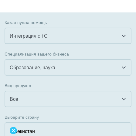
Какая нужна помощь
Интеграция с 1С
Все
Специализация вашего бизнеса
Внедрение CRM
Образование, наука
Внедрение КЭДО
Все
Вид продукта
Интеграция с 1С
Гостинично-ресторанный бизнес
Все
Организация задач и проектов
Государственные организации
Все
Внедрение Бизнес-процессов
Выберите страну
Коммунальные услуги, ЖКХ
Облачный Битрикс24
Системное администрирование
Некоммерческие, религиозные организации,