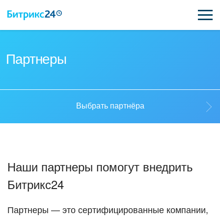
ВОЗМОЖНОСТИ
Партнеры
ЦЕНЫ
ИНТЕГРАЦИИ
Выбрать партнёра
ВНЕДРЕНИЕ
Выбрать партнёра
ПОДДЕРЖКА
Наши партнеры помогут внедрить
Стать партнёром
Битрикс24
ПОЛУЧИТЬ БЕСПЛАТНО
Кейсы партнеров
ВХОД
Партнеры — это сертифицированные компании,
ВХОД