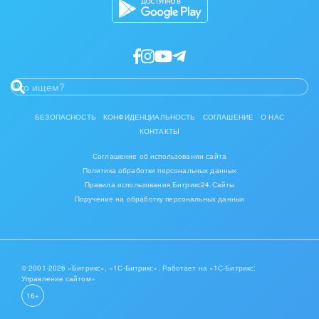
IT, Интернет
Консалтинговые и управленческие услуги
Культурные события, спорт, шоу-бизнес
Логистика
БЕЗОПАСНОСТЬ
КОНФИДЕНЦИАЛЬНОСТЬ
СОГЛАШЕНИЕ
О НАС
КОНТАКТЫ
Мебель, лес, деревообработка
Соглашение об использовании сайта
Политика обработки персональных данных
Медицина и фармацевтика
Правила использования Битрикс24.Сайты
Поручение на обработку персональных данных
Металлургия
Мода, одежда, аксессуары, стиль
Нефть, газ
© 2001-2026 «Битрикс», «1С-Битрикс». Работает на «1С-Битрикс:
Управление сайтом»
16+
Оборудование, техника