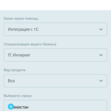
Какая нужна помощь
Интеграция с 1С
Все
Специализация вашего бизнеса
Внедрение CRM
IT, Интернет
Внедрение КЭДО
Все
Вид продукта
Интеграция с 1С
Гостинично-ресторанный бизнес
Все
Организация задач и проектов
Государственные организации
Все
Внедрение Бизнес-процессов
Выберите страну
Коммунальные услуги, ЖКХ
Облачный Битрикс24
Системное администрирование
Некоммерческие, религиозные организации,