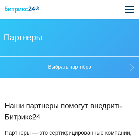
ВОЗМОЖНОСТИ
Партнеры
ЦЕНЫ
ИНТЕГРАЦИИ
Выбрать партнёра
ВНЕДРЕНИЕ
Выбрать партнёра
ПОДДЕРЖКА
Наши партнеры помогут внедрить
Стать партнёром
Битрикс24
ПОЛУЧИТЬ БЕСПЛАТНО
Кейсы партнеров
ВХОД
Партнеры — это сертифицированные компании,
ВХОД