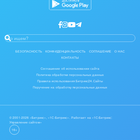
IT, Интернет
Консалтинговые и управленческие услуги
Культурные события, спорт, шоу-бизнес
Логистика
БЕЗОПАСНОСТЬ
КОНФИДЕНЦИАЛЬНОСТЬ
СОГЛАШЕНИЕ
О НАС
КОНТАКТЫ
Мебель, лес, деревообработка
Соглашение об использовании сайта
Политика обработки персональных данных
Медицина и фармацевтика
Правила использования Битрикс24.Сайты
Поручение на обработку персональных данных
Металлургия
Мода, одежда, аксессуары, стиль
Нефть, газ
© 2001-2026 «Битрикс», «1С-Битрикс». Работает на «1С-Битрикс:
Управление сайтом»
16+
Оборудование, техника