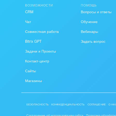
ВОЗМОЖНОСТИ
ПОМОЩЬ
Крупные корпоративные
Охра
CRM
Вопросы и ответы
внедрения
Пром
Чат
Обучение
Внедрение для медицины
Совместная работа
Вебинары
СМИ,
Внедрение для
спра
Bitrix GPT
Задать вопрос
гос.организаций
Стра
Задачи и Проекты
Внедрение онлайн-
Контакт-центр
продаж
Строи
благ
Сайты
Внедрение онлайн-офиса
/ Интранета
Тран
Магазины
авто
Труд
БЕЗОПАСНОСТЬ
КОНФИДЕНЦИАЛЬНОСТЬ
СОГЛАШЕНИЕ
О НА
Красо
Соглашение об использовании сайта
Политика обработк