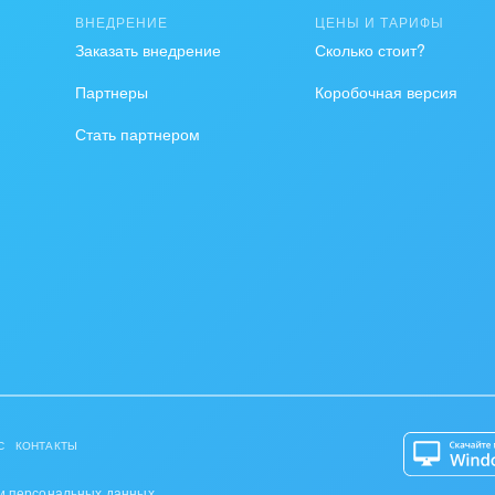
ВНЕДРЕНИЕ
ЦЕНЫ И ТАРИФЫ
на, безопасность
Заказать внедрение
Сколько стоит?
ышленность
Партнеры
Коробочная версия
Стать партнером
 издательства,
вочники
хование
тельство, ремонт и
оустройство
спорт, Авиация,
бизнес
оустройство
С
КОНТАКТЫ
та, фитнес, спорт
и персональных данных