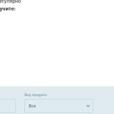
егулярно
учите:
Вид продукта
Все