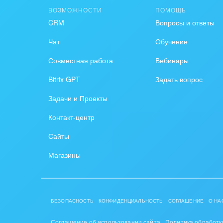
ВОЗМОЖНОСТИ
ПОМОЩЬ
Крупные корпоративные
Охра
CRM
Вопросы и ответы
внедрения
Пром
Чат
Обучение
Внедрение для медицины
Совместная работа
Вебинары
СМИ,
Внедрение для
спра
Bitrix GPT
Задать вопрос
гос.организаций
Стра
Задачи и Проекты
Внедрение онлайн-
Контакт-центр
продаж
Строи
благ
Сайты
Внедрение онлайн-офиса
/ Интранета
Тран
Магазины
авто
Труд
БЕЗОПАСНОСТЬ
КОНФИДЕНЦИАЛЬНОСТЬ
СОГЛАШЕНИЕ
О НА
Красо
Соглашение об использовании сайта
Политика обработк