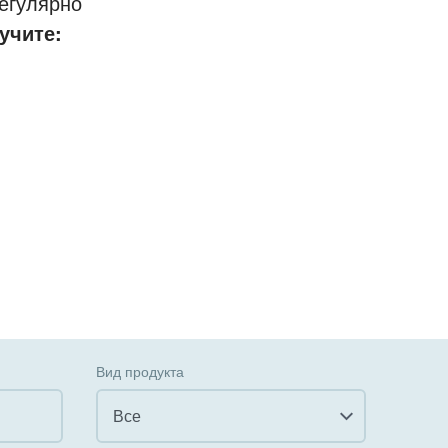
егулярно
учите:
Вид продукта
Все