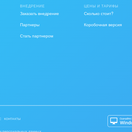
ВНЕДРЕНИЕ
ЦЕНЫ И ТАРИФЫ
на, безопасность
Заказать внедрение
Сколько стоит?
ышленность
Партнеры
Коробочная версия
Стать партнером
 издательства,
вочники
хование
тельство, ремонт и
оустройство
спорт, Авиация,
бизнес
оустройство
С
КОНТАКТЫ
та, фитнес, спорт
и персональных данных