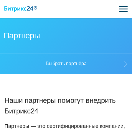
ВОЗМОЖНОСТИ
Партнеры
ЦЕНЫ
ИНТЕГРАЦИИ
Выбрать партнёра
ВНЕДРЕНИЕ
Выбрать партнёра
ПОДДЕРЖКА
Наши партнеры помогут внедрить
Стать партнёром
Битрикс24
ПОЛУЧИТЬ БЕСПЛАТНО
Кейсы партнеров
ВХОД
Партнеры — это сертифицированные компании,
ВХОД