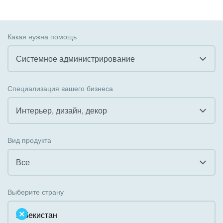
Какая нужна помощь
Системное администрирование
Все
Специализация вашего бизнеса
Внедрение CRM
Интерьер, дизайн, декор
Внедрение КЭДО
Все
Вид продукта
Интеграция с 1С
Гостинично-ресторанный бизнес
Все
Организация задач и проектов
Государственные организации
Все
Внедрение Бизнес-процессов
Выберите страну
Коммунальные услуги, ЖКХ
Облачный Битрикс24
Системное администрирование
Некоммерческие, религиозные организации,